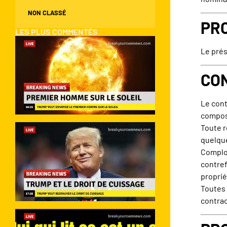
NON CLASSÉ
PRO
LES PLUS COMMENTÉS
Le prés
CON
Le cont
composa
Toute r
quelque
Complot
contref
proprié
Toutes 
contrac