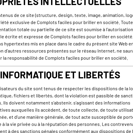
OPRIÉTÉS INTELLECTUELLES
tenus de ce site (structure, design, texte, image, animation, log
riété exclusive de Complots faciles pour briller en société. Toute
ntation totale ou partielle de ce site est soumise à l’autorisatio
le écrite et expresse de Complots faciles pour briller en société
ns hypertextes mis en place dans le cadre du présent site Web e
on d’autres ressources présentes sur le réseau Internet, ne saur
 la responsabilité de Complots faciles pour briller en société.
 INFORMATIQUE ET LIBERTÉS
lisateurs du site sont tenus de respecter les dispositions de la lo
tique, fichiers et libertés, dont la violation est passible de sanc
. Ils doivent notamment s’abstenir, s’agissant des informations
ives auxquelles ils accèdent, de toute collecte, de toute utilisa
ée, et d’une manière générale, de tout acte susceptible de port
e à la vie privée ou à la réputation des personnes. Les contreve
ent à des sanctions pénales conformément aux dispositions de 