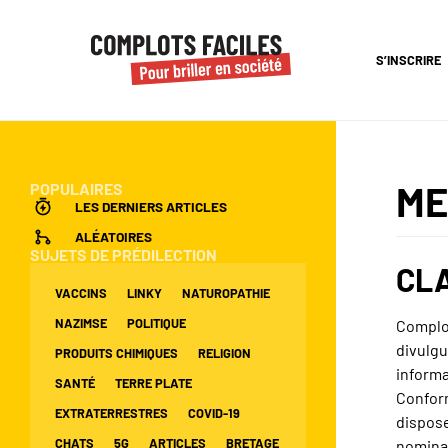
S’INSCRIRE
ME
POPULAIRES
LES DERNIERS ARTICLES
ALÉATOIRES
SUJETS DE PRÉDILECTION
CLA
VACCINS
LINKY
NATUROPATHIE
NAZIMSE
POLITIQUE
Complot
divulgu
PRODUITS CHIMIQUES
RELIGION
informa
SANTÉ
TERRE PLATE
Conform
EXTRATERRESTRES
COVID-19
dispose
CHATS
5G
ARTICLES
BRETAGE
nomina