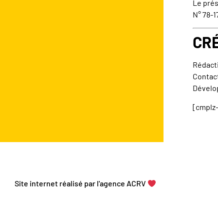
Le prés
N° 78-17
CR
Rédacti
Contac
Dévelo
[cmplz
Site internet réalisé par l'agence ACRV