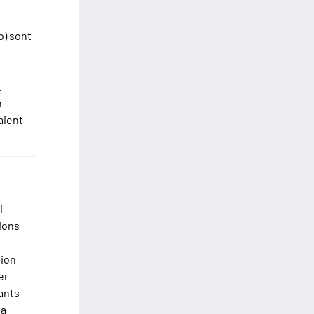
o) sont
n
.
n
aient
i
tions
tion
er
nants
la