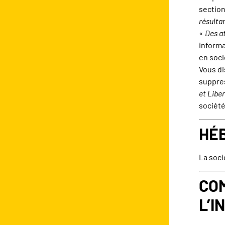
section
résulta
«
Des a
informa
en soci
Vous di
suppres
et Libe
société
HÉ
La soci
COM
L’I