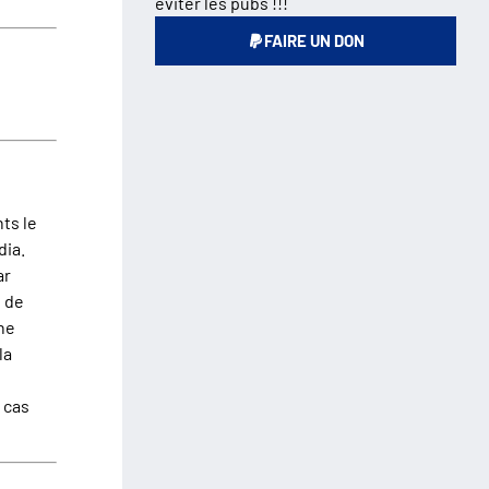
éviter les pubs !!!
FAIRE UN DON
ts le
dia.
ar
e de
une
la
 cas