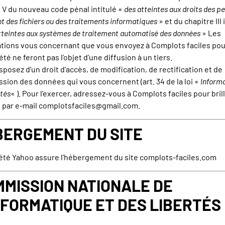
 V du nouveau code pénal intitulé «
des atteintes aux droits des p
nt des fichiers ou des traitements informatiques
» et du chapitre III 
tteintes aux systèmes de traitement automatisé des données
» Les
tions vous concernant que vous envoyez à Complots faciles pour
été ne feront pas l’objet d’une diffusion à un tiers.
sposez d’un droit d’accès, de modification, de rectification et de
sion des données qui vous concernent (art. 34 de la loi «
Inform
rtés
« ). Pour l’exercer, adressez-vous à Complots faciles pour bril
 par e-mail
complotsfaciles@gmail.com
.
BERGEMENT DU SITE
été Yahoo assure l’hébergement du site
complots-faciles.com
MISSION NATIONALE DE
NFORMATIQUE ET DES LIBERTÉS