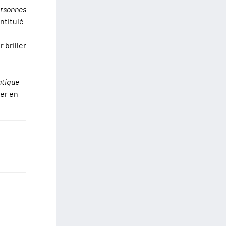
ersonnes
intitulé
 briller
atique
ler en