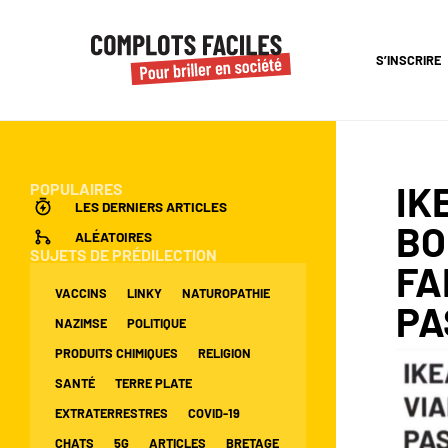
S’INSCRIRE
IK
POPULAIRES
LES DERNIERS ARTICLES
BO
ALÉATOIRES
SUJETS DE PRÉDILECTION
FA
VACCINS
LINKY
NATUROPATHIE
PA
NAZIMSE
POLITIQUE
PRODUITS CHIMIQUES
RELIGION
SANTÉ
TERRE PLATE
EXTRATERRESTRES
COVID-19
CHATS
5G
ARTICLES
BRETAGE