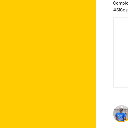
Complot
#SiCes