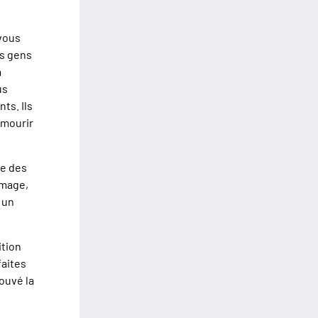
 vous
es gens
a
us
ts. Ils
r mourir
ce des
mmage,
 un
ition
faites
ouvé la