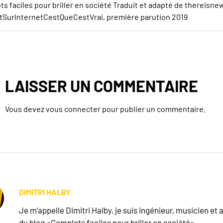
s faciles pour briller en société
Traduit et adapté de
thereisne
tSurInternetCestQueCestVrai, première parution 2019
LAISSER UN COMMENTAIRE
Vous devez
vous connecter
pour publier un commentaire.
DIMITRI HALBY
Je m’appelle Dimitri Halby, je suis ingénieur, musicien et 
du blog «Complots faciles pour briller en société».