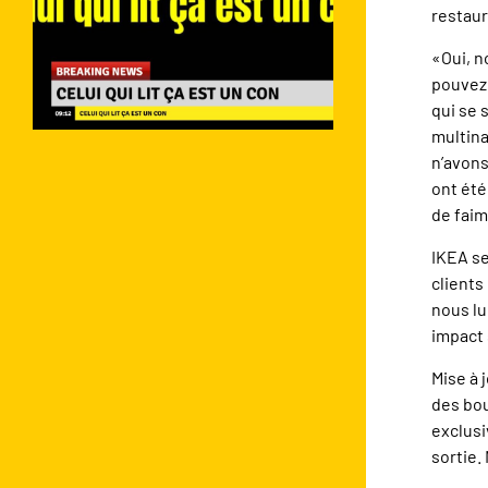
restaur
«Oui, n
pouvez 
qui se 
multina
n’avons
ont été
de faim
IKEA se
clients
nous lu
impact 
Mise à 
des bou
exclusi
sortie.